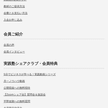
教材のご提供方法
会費とお支払い方法
入会お申し込み
会員ご紹介
会員の声
会員インタビュー
実践塾シェアクラブ・会員特典
5分でビジネスが学べる！実践動画シリーズ
月一ノウハウ動画
公開収録への無料招待
【Zoomシェア会】質問会＆放談会
平野友朗への無料質問