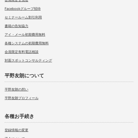
会員限定交流会
Facebookグループ招待
セミナールーム割引利用
書籍の告知協力
アイ・メール初期費用無料
各種システムの初期費用無料
会員限定有料電話相談
対面スポットコンサルティング
平野友朗について
平野友朗の想い
平野友朗プロフィール
各種お手続き
登録情報の変更